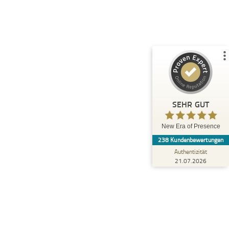
%
100
SEHR GUT
Empfehlungen auf
ProvenExpert.com
5,00
/
4,87
30
208
3
Bewertungen von
Bewertungen auf
anderen Quellen
ProvenExpert.com
Blick aufs ProvenExpert-Profil werfen
SEHR GUT
Anonym
5,00
New Era of Presence
Wir möchten uns herzlich bei Katharina
238
Kundenbewertungen
Naumann und dem gesamten Team von
NEOP Campus für den hervorragend du...
Authentizität
21.07.2026